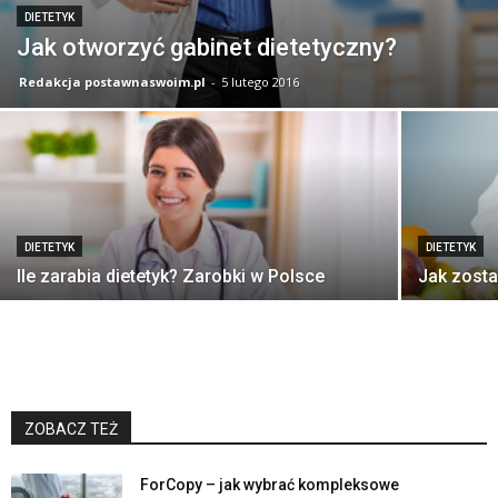
DIETETYK
Jak otworzyć gabinet dietetyczny?
Redakcja postawnaswoim.pl
-
5 lutego 2016
DIETETYK
DIETETYK
Ile zarabia dietetyk? Zarobki w Polsce
Jak zosta
ZOBACZ TEŻ
ForCopy – jak wybrać kompleksowe