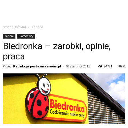
Strona główna
Kariera
Kariera
Pracodawcy
Biedronka – zarobki, opinie,
praca
Przez
Redakcja postawnaswoim.pl
-
10 sierpnia 2015
24721
0