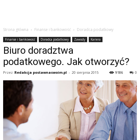
Strona główna
Finanse i bankowość
Doradca podatkowy
Finanse i bankowość
Doradca podatkowy
Zawody
Kariera
Biuro doradztwa
podatkowego. Jak otworzyć?
Przez
Redakcja postawnaswoim.pl
-
20 sierpnia 2015
9186
0