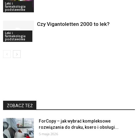
Leki i
farmakologia
podstawowa
Czy Vigantoletten 2000 to lek?
Leki i
farmakologia
podstawowa
ZOBACZ TEŻ
ForCopy – jak wybrać kompleksowe
rozwiązania do druku, ksero i obsługi...
5 maja 2026