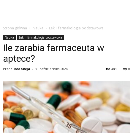
Strona główna
Nauka
Leki i farmakologia podstawowa
Nauka
Leki i farmakologia podstawowa
Ile zarabia farmaceuta w
aptece?
Przez
Redakcja
-
31 października 2024
483
0