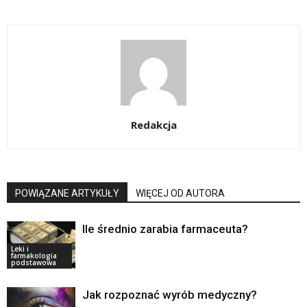
Redakcja
POWIĄZANE ARTYKUŁY
WIĘCEJ OD AUTORA
Ile średnio zarabia farmaceuta?
Leki i
farmakologia
podstawowa
Jak rozpoznać wyrób medyczny?