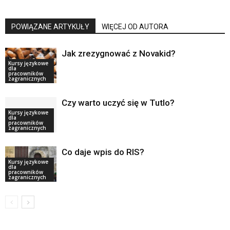
POWIĄZANE ARTYKUŁY
WIĘCEJ OD AUTORA
Jak zrezygnować z Novakid?
Kursy językowe
dla
pracowników
zagranicznych
Czy warto uczyć się w Tutlo?
Kursy językowe
dla
pracowników
zagranicznych
Co daje wpis do RIS?
Kursy językowe
dla
pracowników
zagranicznych