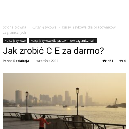
Strona główna
Kursy językowe
Kursy językowe dla pracowników
zagranicznych
Kursy językowe
Kursy językowe dla pracowników zagranicznych
Jak zrobić C E za darmo?
Przez
Redakcja
-
1 września 2024
431
0