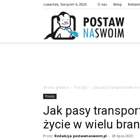
czwartek, Sierpień 6, 2026
O nas
Sklep
Rekla
postaw
Strona główna
Porady
Jak pasy transportowe mog
Porady
Jak pasy transpo
życie w wielu bra
Przez
Redakcja postawnaswoim.pl
-
28 lipca 2023