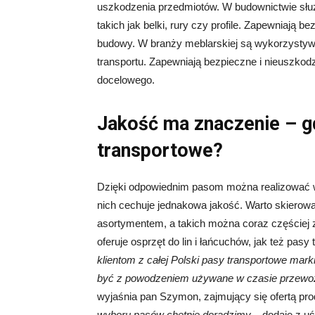
uszkodzenia przedmiotów. W budownictwie służ
takich jak belki, rury czy profile. Zapewniają 
budowy. W branży meblarskiej są wykorzysty
transportu. Zapewniają bezpieczne i nieuszkod
docelowego.
Jakość ma znaczenie – gd
transportowe?
Dzięki odpowiednim pasom można realizować w
nich cechuje jednakowa jakość. Warto skierow
asortymentem, a takich można coraz częściej z
oferuje osprzęt do lin i łańcuchów, jak też pasy
klientom z całej Polski pasy transportowe mar
być z powodzeniem używane w czasie przewoże
wyjaśnia pan Szymon, zajmujący się ofertą pr
wyboru pasów chętnie doradzimy
– dodaje z u