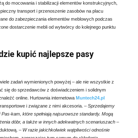
ą do mocowania i stabilizacji elementów konstrukcyjnych,
bezpieczny transport i przenoszenie zasobów na placu
wane do zabezpieczania elementów meblowych podczas
zone dostarczenie mebli od wytwórcy do kolejnego punktu
zie kupić najlepsze pasy
iele zadań wymienionych powyżej – ale nie wszystkie z
ać się do sprzedawców z doświadczeniem i solidnym
naleźć online. Hurtownia internetowa
Muntech24.pl
 transportowe i związane z nimi akcesoria. –
Sprzedajemy
ki Pas-kam, które spełniają najsurowsze standardy. Mogą
nia dóbr, a także w innych adekwatnych scenariuszach
–
oduktową. –
W razie jakichkolwiek wątpliwości odnośnie
śmiechem, zapraszając tym samym do składania