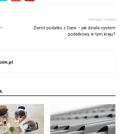
Następny artykuł
–
Zwrot podatku z Danii – jak działa system
podatkowy w tym kraju?
oim.pl
A