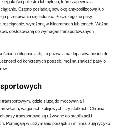
ej jakości poliestru lub nylonu, które zapewniają
ciąganie. Często posiadają powłokę antypoślizgową lub
biega przesuwaniu się ładunku. Poszczególne pasy
na rozciąganie, wyrażoną w kilogramach lub tonach. Ważne
pasów, dostosowaną do wymagań transportowanych
ościach i długościach, co pozwala na dopasowanie ich do
ależności od konkretnych potrzeb, można znaleźć pasy o
trów.
nsportowych
 transportowym, gdzie służą do mocowania i
żarówkach, wagonach kolejowych czy statkach. Chronią
 pasy transportowe są używane do stabilizacji i
ch. Pomagają w utrzymaniu porządku i minimalizują ryzyko