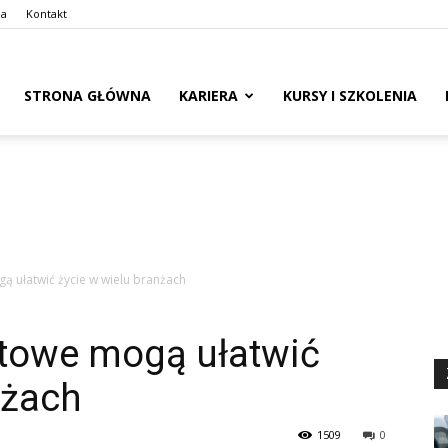
ma
Kontakt
naswoim.pl
STRONA GŁÓWNA
KARIERA
KURSY I SZKOLENIA
ą ułatwić życie w wielu branżach
rtowe mogą ułatwić
nżach
1509
0