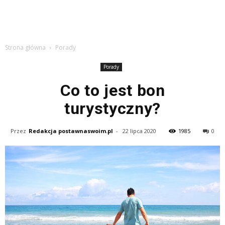
Strona główna
Porady
Porady
Co to jest bon
turystyczny?
Przez
Redakcja postawnaswoim.pl
-
22 lipca 2020
1985
0