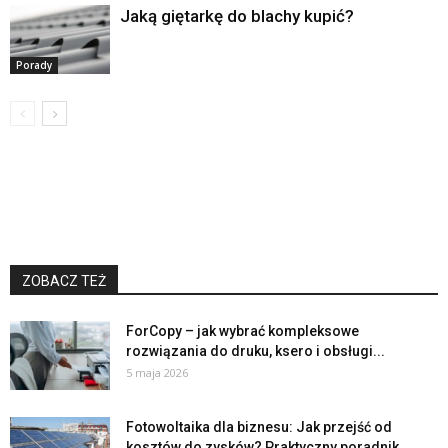
Jaką giętarkę do blachy kupić?
Porady
ZOBACZ TEŻ
ForCopy – jak wybrać kompleksowe
rozwiązania do druku, ksero i obsługi...
5 maja 2026
Fotowoltaika dla biznesu: Jak przejść od
kosztów do zysków? Praktyczny poradnik...