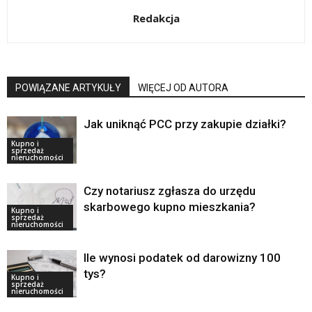
Redakcja
POWIĄZANE ARTYKUŁY
WIĘCEJ OD AUTORA
Jak uniknąć PCC przy zakupie działki?
Kupno i
sprzedaż
nieruchomości
Czy notariusz zgłasza do urzędu
skarbowego kupno mieszkania?
Kupno i
sprzedaż
nieruchomości
Ile wynosi podatek od darowizny 100
tys?
Kupno i
sprzedaż
nieruchomości