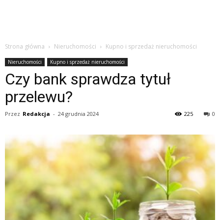
Strona główna
Nieruchomości
Kupno i sprzedaż nieruchomości
Nieruchomości
Kupno i sprzedaż nieruchomości
Czy bank sprawdza tytuł
przelewu?
Przez
Redakcja
-
24 grudnia 2024
225
0