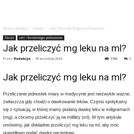
Strona główna
Nauka
Leki i farmakologia podstawowa
Nauka
Leki i farmakologia podstawowa
Jak przeliczyć mg leku na ml?
Przez
Redakcja
-
18 września 2024
1192
0
Jak przeliczyć mg leku na ml?
Przeliczanie jednostek miary w medycynie jest niezwykle ważne,
zwłaszcza gdy chodzi o dawkowanie leków. Często spotykamy
się z sytuacją, w której mamy podaną dawkę leku w miligramach
(mg), a chcemy przeliczyć ją na mililitry (ml). W tym artykule
omówimy, jak dokładnie przeliczyć mg leku na ml, aby móc
prawidłowo podać dawkę pacjentowi.