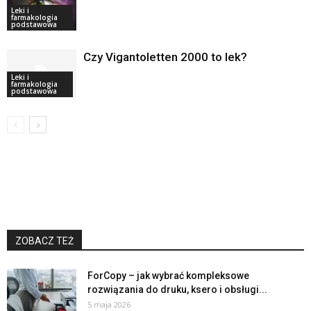
Leki i
farmakologia
podstawowa
Czy Vigantoletten 2000 to lek?
Leki i
farmakologia
podstawowa
ZOBACZ TEŻ
ForCopy – jak wybrać kompleksowe
rozwiązania do druku, ksero i obsługi...
5 maja 2026