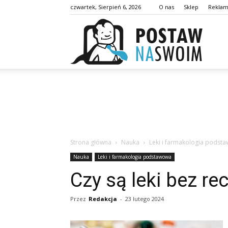
czwartek, Sierpień 6, 2026
O nas
Sklep
Rekla
postaw
Strona główna
Nauka
Leki i farmakologia podst
Nauka
Leki i farmakologia podstawowa
Czy są leki bez re
Przez
Redakcja
-
23 lutego 2024