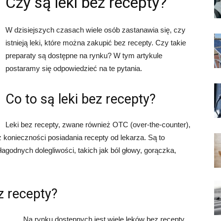
Czy są leki bez recepty?
W dzisiejszych czasach wiele osób zastanawia się, czy
istnieją leki, które można zakupić bez recepty. Czy takie
preparaty są dostępne na rynku? W tym artykule
postaramy się odpowiedzieć na te pytania.
Co to są leki bez recepty?
Leki bez recepty, zwane również OTC (over-the-counter),
 konieczności posiadania recepty od lekarza. Są to
godnych dolegliwości, takich jak ból głowy, gorączka,
z recepty?
Na rynku dostępnych jest wiele leków bez recepty,