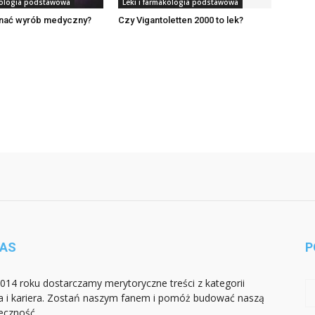
akologia podstawowa
Leki i farmakologia podstawowa
nać wyrób medyczny?
Czy Vigantoletten 2000 to lek?
NAS
P
014 roku dostarczamy merytoryczne treści z kategorii
a i kariera. Zostań naszym fanem i pomóż budować naszą
eczność.