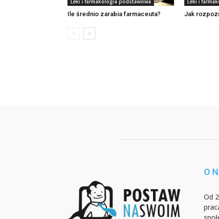
Leki i farmakologia podstawowa
Leki i farm
Ile średnio zarabia farmaceuta?
Jak rozpoz
O 
Od 2
prac
społ