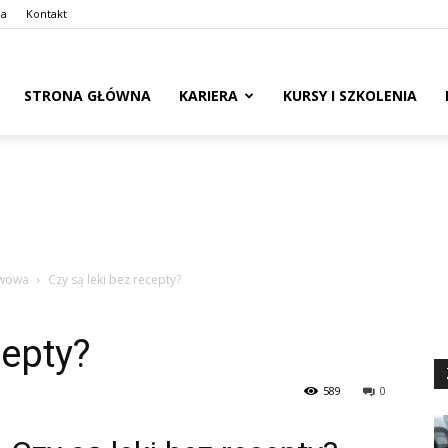
ma
Kontakt
naswoim.pl
STRONA GŁÓWNA
KARIERA
KURSY I SZKOLENIA
awowa
Czy są leki bez recepty?
cepty?
589
0