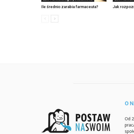
Ile średnio zarabia farmaceuta?
Jak rozpoz
O 
Od 2
prac
społ