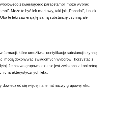
zeciwbólowego zawierającego paracetamol, może wybrać
ol”. Może to być lek markowy, taki jak „Panadol”, lub lek
Oba te leki zawierają tę samą substancję czynną, ale
armacji, które umożliwia identyfikację substancji czynnej
jenci mogą dokonywać świadomych wyborów i korzystać z
miętaj, że nazwa grupowa leku nie jest związana z konkretną
ch charakterystycznych leku.
by dowiedzieć się więcej na temat nazwy grupowej leku: