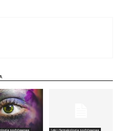
A
akologia podstawowa
Leki i farmakologia podstawowa