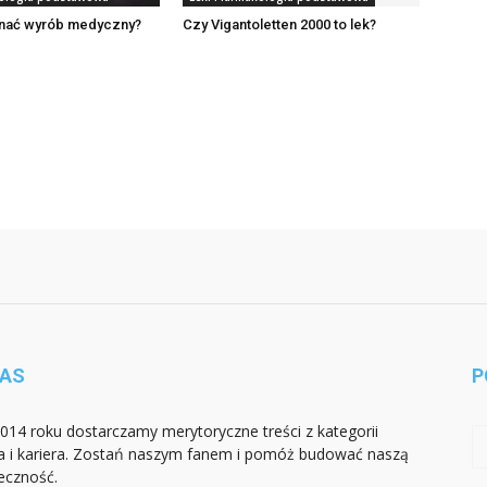
nać wyrób medyczny?
Czy Vigantoletten 2000 to lek?
NAS
P
014 roku dostarczamy merytoryczne treści z kategorii
a i kariera. Zostań naszym fanem i pomóż budować naszą
eczność.