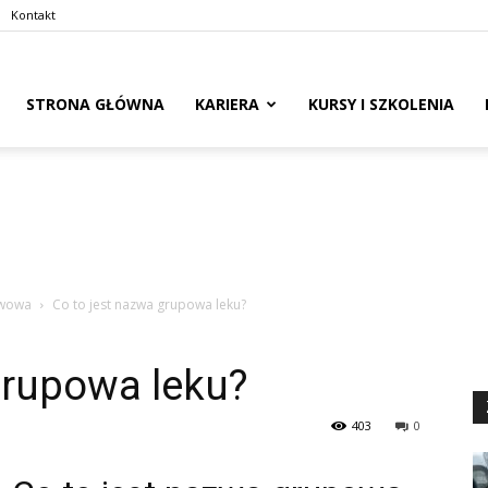
Kontakt
naswoim.pl
STRONA GŁÓWNA
KARIERA
KURSY I SZKOLENIA
awowa
Co to jest nazwa grupowa leku?
grupowa leku?
403
0