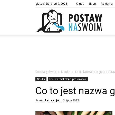
piątek, Sierpień 7, 2026
O nas
Sklep
Reklama
postaw
Strona główna
Nauka
Leki i farmakologia podst
Nauka
Leki i farmakologia podstawowa
Co to jest nazwa 
Przez
Redakcja
-
3 lipca 2025