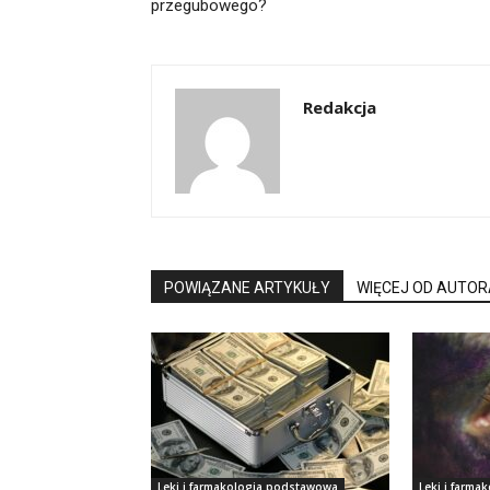
przegubowego?
Redakcja
POWIĄZANE ARTYKUŁY
WIĘCEJ OD AUTOR
Leki i farmakologia podstawowa
Leki i farm