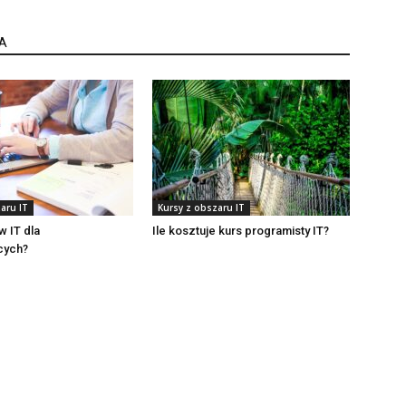
A
aru IT
Kursy z obszaru IT
w IT dla
Ile kosztuje kurs programisty IT?
cych?