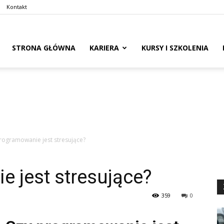
Kontakt
naswoim.pl
STRONA GŁÓWNA
KARIERA
KURSY I SZKOLENIA
rogramowanie jest stresujące?
 jest stresujące?
359
0