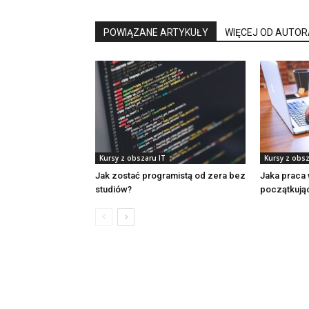
POWIĄZANE ARTYKUŁY
WIĘCEJ OD AUTOR
Kursy z obszaru IT
Kursy z obsz
Jak zostać programistą od zera bez
Jaka praca 
studiów?
początkują