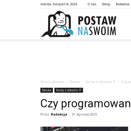
sobota, Sierpień 8, 2026
O nas
Sklep
Reklama
postaw
Strona główna
Nauka
Kursy z obszaru IT
Czy p
Nauka
Kursy z obszaru IT
Czy programowanie
Przez
Redakcja
-
31 stycznia 2025