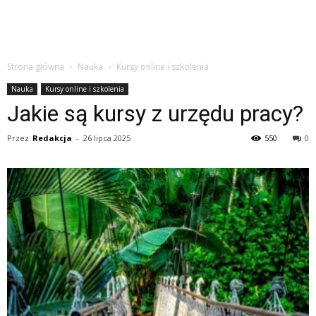
Strona główna
Nauka
Kursy online i szkolenia
Nauka
Kursy online i szkolenia
Jakie są kursy z urzędu pracy?
Przez
Redakcja
-
26 lipca 2025
550
0