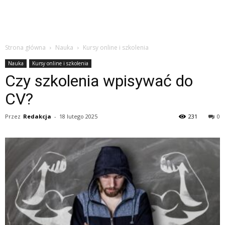
Strona główna
Nauka
Kursy online i szkolenia
Nauka
Kursy online i szkolenia
Czy szkolenia wpisywać do
CV?
Przez
Redakcja
-
18 lutego 2025
231
0