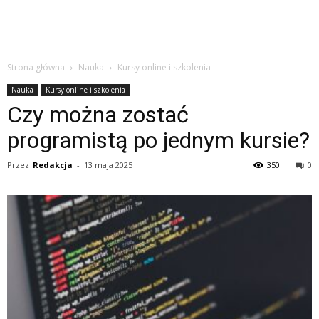
Strona główna
Nauka
Kursy online i szkolenia
Nauka
Kursy online i szkolenia
Czy można zostać
programistą po jednym kursie?
Przez
Redakcja
-
13 maja 2025
350
0