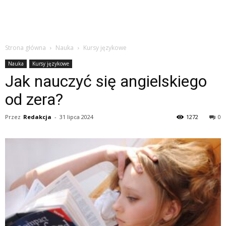
Strona główna
Nauka
Kursy językowe
Nauka
Kursy językowe
Jak nauczyć się angielskiego
od zera?
Przez
Redakcja
-
31 lipca 2024
1272
0