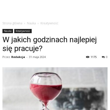
Strona główna
Nauka
Kreatywność
Nauka
Kreatywność
W jakich godzinach najlepiej
się pracuje?
Przez
Redakcja
-
31 maja 2024
1175
0