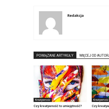
Redakcja
POWIĄZANE ARTYKUŁY
WIĘCEJ OD AUTOR
Kreatywność
Kreatywność
Czy kreatywność to umiejętność?
Czy kreatyw