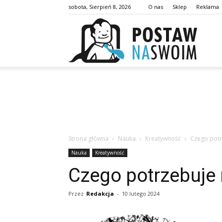
sobota, Sierpień 8, 2026
O nas
Sklep
Reklama
postaw
Strona główna
Nauka
Kreatywność
Czego potr
Nauka
Kreatywność
Czego potrzebuje
Przez
Redakcja
-
10 lutego 2024