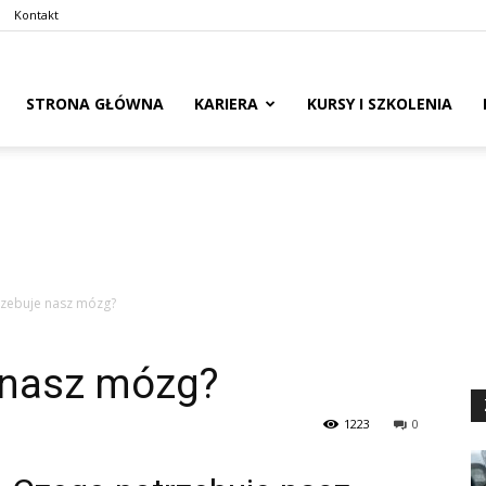
Kontakt
naswoim.pl
STRONA GŁÓWNA
KARIERA
KURSY I SZKOLENIA
zebuje nasz mózg?
 nasz mózg?
1223
0