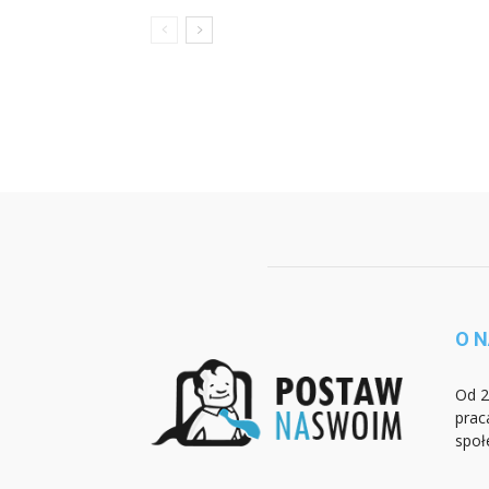
O 
Od 2
prac
społ