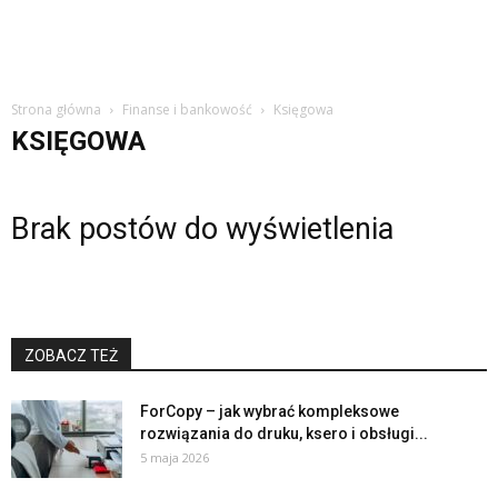
Strona główna
Finanse i bankowość
Księgowa
KSIĘGOWA
Brak postów do wyświetlenia
ZOBACZ TEŻ
ForCopy – jak wybrać kompleksowe
rozwiązania do druku, ksero i obsługi...
5 maja 2026