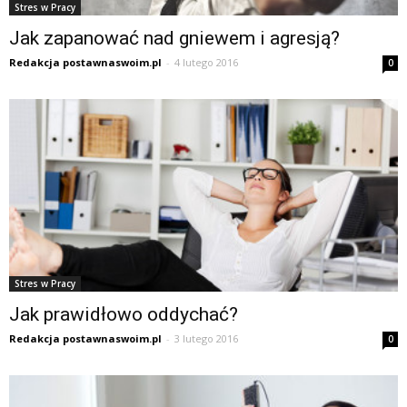
Stres w Pracy
Jak zapanować nad gniewem i agresją?
Redakcja postawnaswoim.pl
-
4 lutego 2016
0
Stres w Pracy
Jak prawidłowo oddychać?
Redakcja postawnaswoim.pl
-
3 lutego 2016
0