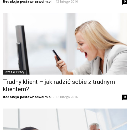
Redakcja postawnaswoim.pl
-
13 lutego 2016
0
Stres w Pracy
Trudny klient – jak radzić sobie z trudnym
klientem?
Redakcja postawnaswoim.pl
-
12 lutego 2016
0