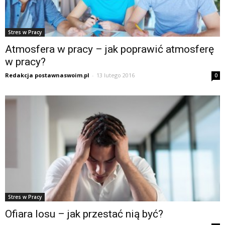
Stres w Pracy
Atmosfera w pracy – jak poprawić atmosferę
w pracy?
Redakcja postawnaswoim.pl
-
13 lutego 2016
0
Stres w Pracy
Ofiara losu – jak przestać nią być?