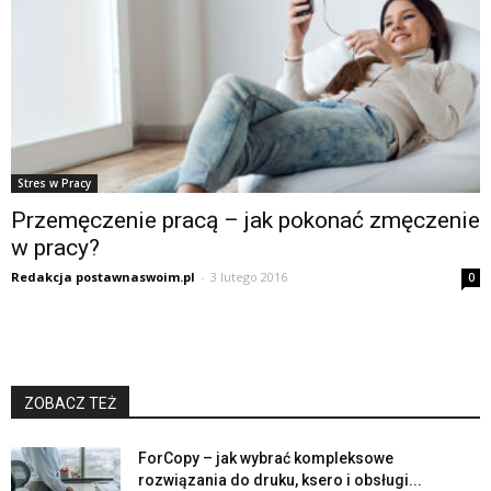
Stres w Pracy
Przemęczenie pracą – jak pokonać zmęczenie
w pracy?
Redakcja postawnaswoim.pl
-
3 lutego 2016
0
ZOBACZ TEŻ
ForCopy – jak wybrać kompleksowe
rozwiązania do druku, ksero i obsługi...