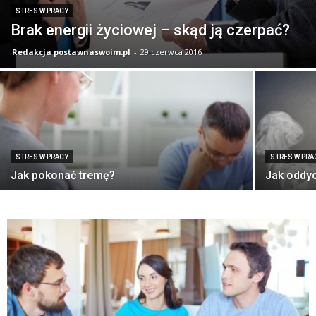
STRES W PRACY
Brak energii życiowej – skąd ją czerpać?
Redakcja postawnaswoim.pl
-
29 czerwca 2016
STRES W PRACY
STRES W PRA
Jak pokonać tremę?
Jak oddy