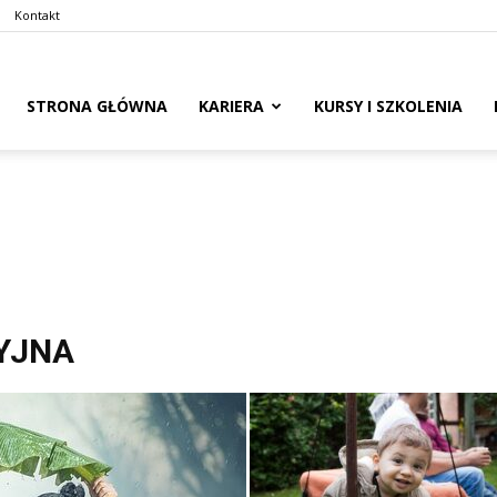
Kontakt
naswoim.pl
STRONA GŁÓWNA
KARIERA
KURSY I SZKOLENIA
YJNA