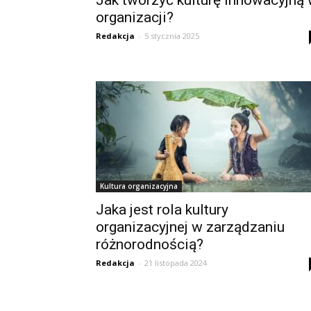
Jak tworzyć kulturę innowacyjną
organizacji?
Redakcja
-
5 stycznia 2025
Kultura organizacyjna
Jaka jest rola kultury
organizacyjnej w zarządzaniu
różnorodnością?
Redakcja
-
21 listopada 2024