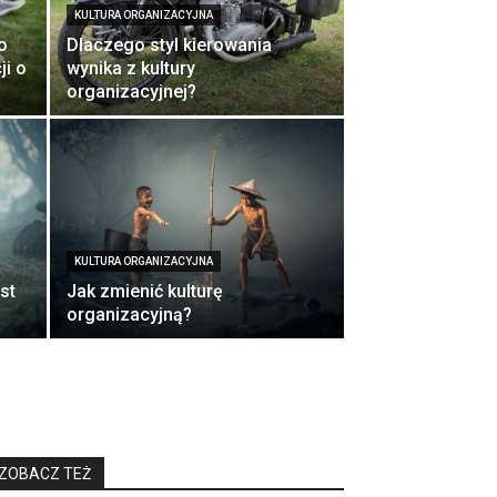
KULTURA ORGANIZACYJNA
o
Dlaczego styl kierowania
ji o
wynika z kultury
organizacyjnej?
KULTURA ORGANIZACYJNA
st
Jak zmienić kulturę
organizacyjną?
ZOBACZ TEŻ