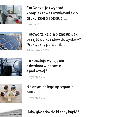
ForCopy – jak wybrać
kompleksowe rozwiązania do
druku, ksero i obsługi...
5 maja 2026
Fotowoltaika dla biznesu: Jak
przejść od kosztów do zysków?
Praktyczny poradnik...
24 kwietnia 2026
Ile kosztuje wynajęcie
adwokata w sprawie
spadkowej?
6 stycznia 2026
Na czym polega sprzątanie
biur?
6 stycznia 2026
Jaką giętarkę do blachy kupić?