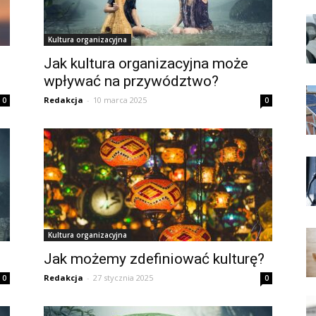
Kultura organizacyjna
Jak kultura organizacyjna może
wpływać na przywództwo?
Redakcja
-
10 marca 2025
0
0
Kultura organizacyjna
Jak możemy zdefiniować kulturę?
Redakcja
-
27 stycznia 2025
0
0