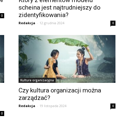
 w
Który z elementów modelu
scheina jest najtrudniejszy do
zidentyfikowania?
0
Redakcja
-
12 grudnia 2024
0
Kultura organizacyjna
Czy kultura organizacji można
zarządzać?
Redakcja
-
19 listopada 2024
0
0