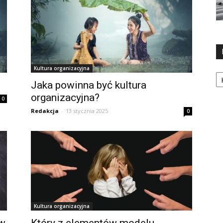
Kultura organizacyjna
Ka
?
Jaka powinna być kultura
organizacyjna?
0
Redakcja
-
13 stycznia 2025
0
Kultura organizacyjna