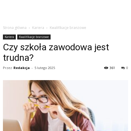
Strona główna
Kariera
Kwalifikacje branżowe
Kariera
Kwalifikacje branżowe
Czy szkoła zawodowa jest
trudna?
Przez
Redakcja
-
5 lutego 2025
361
0