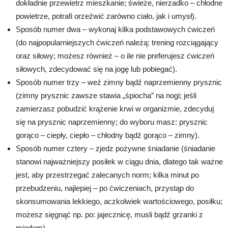
dokładnie przewietrz mieszkanie; świeże, nierzadko – chłodne
powietrze, potrafi orzeźwić zarówno ciało, jak i umysł).
Sposób numer dwa – wykonaj kilka podstawowych ćwiczeń
(do najpopularniejszych ćwiczeń należą: trening rozciągający
oraz siłowy; możesz również – o ile nie preferujesz ćwiczeń
siłowych, zdecydować się na jogę lub pobiegać).
Sposób numer trzy – weź zimny bądź naprzemienny prysznic
(zimny prysznic zawsze stawia „śpiocha” na nogi; jeśli
zamierzasz pobudzić krążenie krwi w organizmie, zdecyduj
się na prysznic naprzemienny; do wyboru masz: prysznic
gorąco – ciepły, ciepło – chłodny bądź gorąco – zimny).
Sposób numer cztery – zjedz pożywne śniadanie (śniadanie
stanowi najważniejszy posiłek w ciągu dnia, dlatego tak ważne
jest, aby przestrzegać zalecanych norm; kilka minut po
przebudzeniu, najlepiej – po ćwiczeniach, przystąp do
skonsumowania lekkiego, aczkolwiek wartościowego, posiłku;
możesz sięgnąć np. po: jajecznicę, musli bądź grzanki z
miodem).