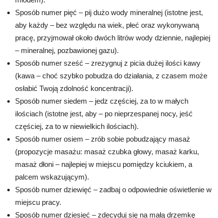
Sposób numer pięć – pij dużo wody mineralnej (istotne jest,
aby każdy – bez względu na wiek, płeć oraz wykonywaną
pracę, przyjmował około dwóch litrów wody dziennie, najlepiej
– mineralnej, pozbawionej gazu).
Sposób numer sześć – zrezygnuj z picia dużej ilości kawy
(kawa – choć szybko pobudza do działania, z czasem może
osłabić Twoją zdolność koncentracji).
Sposób numer siedem – jedz częściej, za to w małych
ilościach (istotne jest, aby – po nieprzespanej nocy, jeść
częściej, za to w niewielkich ilościach).
Sposób numer osiem – zrób sobie pobudzający masaż
(propozycje masażu: masaż czubka głowy, masaż karku,
masaż dłoni – najlepiej w miejscu pomiędzy kciukiem, a
palcem wskazującym).
Sposób numer dziewięć – zadbaj o odpowiednie oświetlenie w
miejscu pracy.
Sposób numer dziesięć – zdecyduj się na małą drzemkę