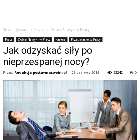
Strona główna
Praca
Dobre Nawyki w Pracy
Praca
Dobre Nawyki w Pracy
Kariera
Przetrwanie w Pracy
Jak odzyskać siły po
nieprzespanej nocy?
Przez
Redakcja postawnaswoim.pl
-
28 czerwca 2016
63242
0