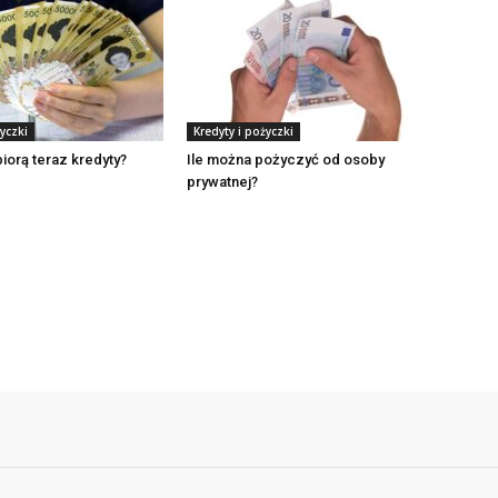
yczki
Kredyty i pożyczki
biorą teraz kredyty?
Ile można pożyczyć od osoby
prywatnej?