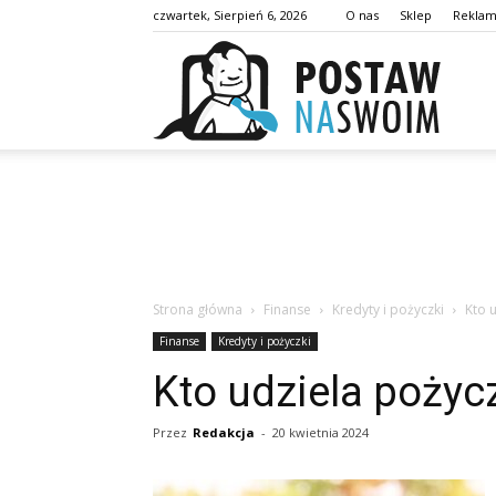
czwartek, Sierpień 6, 2026
O nas
Sklep
Rekla
postaw
Strona główna
Finanse
Kredyty i pożyczki
Kto 
Finanse
Kredyty i pożyczki
Kto udziela poży
Przez
Redakcja
-
20 kwietnia 2024