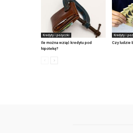
Kredyty i pożyczki
Kredyty i poż
Ile można wziąć kredytu pod
Czy ludzie 
hipotekę?