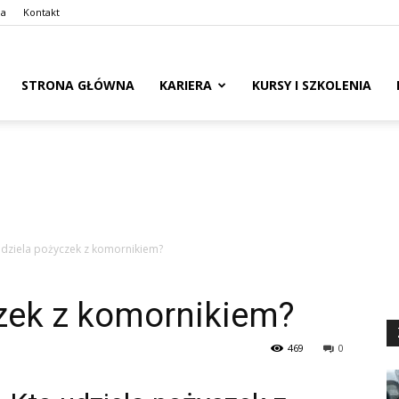
ma
Kontakt
naswoim.pl
STRONA GŁÓWNA
KARIERA
KURSY I SZKOLENIA
udziela pożyczek z komornikiem?
czek z komornikiem?
469
0