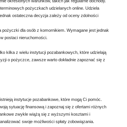
nie określonych warunków, takich jak regularne dochody.
koterminowych pożyczkach udzielanych online. Udziela
ednak ostateczna decyzja zależy od oceny zdolności
ca pożyczki dla osób z komornikiem. Wymagane jest jednak
 w postaci nieruchomości.
o kilka z wielu instytucji pozabankowych, które udzielają
zji o pożyczce, zawsze warto dokładnie zapoznać się z
 istnieją instytucje pozabankowe, które mogą Ci pomóc.
oją sytuację finansową i zapoznaj się z ofertami różnych
abankowe zwykle wiążą się z wyższymi kosztami i
eanalizować swoje możliwości spłaty zobowiązania.