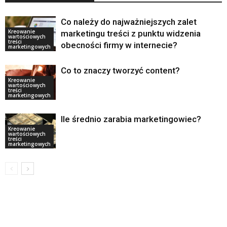
Co należy do najważniejszych zalet
Kreowanie
marketingu treści z punktu widzenia
wartościowych
treści
obecności firmy w internecie?
marketingowych
Co to znaczy tworzyć content?
Kreowanie
wartościowych
treści
marketingowych
Ile średnio zarabia marketingowiec?
Kreowanie
wartościowych
treści
marketingowych