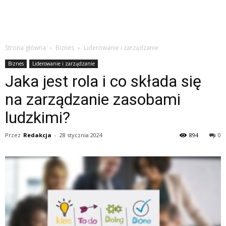
Strona główna
Biznes
Liderowanie i zarządzanie
Biznes
Liderowanie i zarządzanie
Jaka jest rola i co składa się
na zarządzanie zasobami
ludzkimi?
Przez
Redakcja
-
28 stycznia 2024
894
0