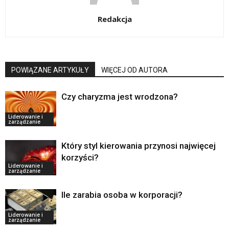
Redakcja
POWIĄZANE ARTYKUŁY
WIĘCEJ OD AUTORA
Czy charyzma jest wrodzona?
Liderowanie i
zarządzanie
Który styl kierowania przynosi najwięcej
korzyści?
Liderowanie i
zarządzanie
Ile zarabia osoba w korporacji?
Liderowanie i
zarządzanie