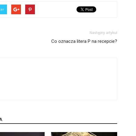
ter
Następny artykuł
Co oznacza litera P na recepcie?
A