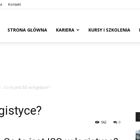
ma
Kontakt
naswoim.pl
STRONA GŁÓWNA
KARIERA
KURSY I SZKOLENIA
Co to jest ISO w logistyce?
ogistyce?
562
0