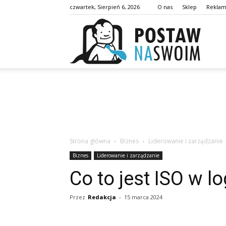
czwartek, Sierpień 6, 2026
O nas
Sklep
Rekla
postaw
Strona główna
Biznes
Liderowanie i zarządzanie
Biznes
Liderowanie i zarządzanie
Co to jest ISO w l
Przez
Redakcja
-
15 marca 2024