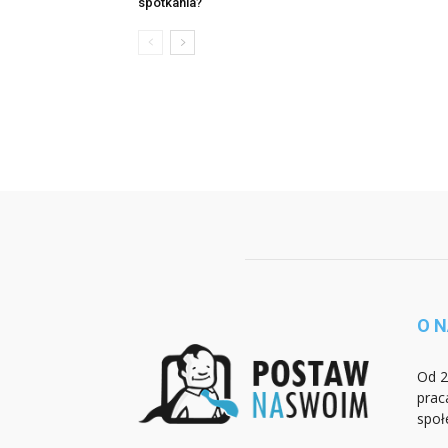
spotkania?
O 
Od 2
prac
społ