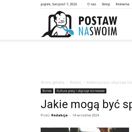
piątek, Sierpień 7, 2026
O nas
Sklep
Reklama
postaw
Strona główna
Biznes
Kultura pracy i obyczaje b
Biznes
Kultura pracy i obyczaje biznesowe
Jakie mogą być s
Przez
Redakcja
-
14 września 2024