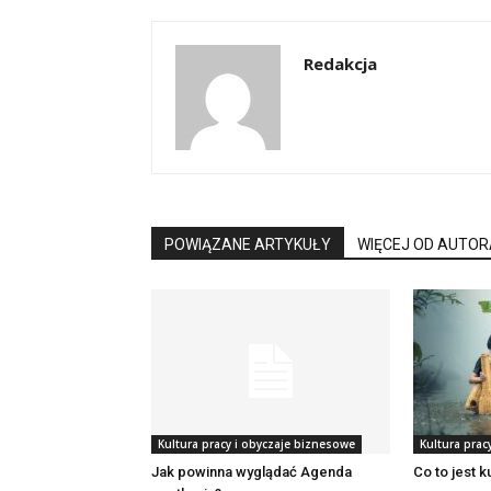
Redakcja
POWIĄZANE ARTYKUŁY
WIĘCEJ OD AUTOR
Kultura pracy i obyczaje biznesowe
Kultura prac
Jak powinna wyglądać Agenda
Co to jest 