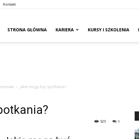
Kontakt
naswoim.pl
STRONA GŁÓWNA
KARIERA
KURSY I SZKOLENIA
iznesowe
Jakie mogą być spotkania?
potkania?
525
0