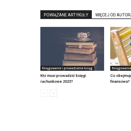
POWIĄZANE ARTYKUŁY
WIĘCEJ OD AUTOR
Księgowanie i prowadzenie ksiąg
Księgowanie
Kto musi prowadzić księgi
Co obejmuj
rachunkowe 2023?
finansowa?