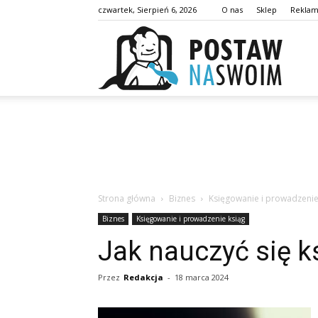
czwartek, Sierpień 6, 2026
O nas
Sklep
Rekla
postaw
Strona główna
Biznes
Księgowanie i prowadzenie
Biznes
Księgowanie i prowadzenie ksiąg
Jak nauczyć się 
Przez
Redakcja
-
18 marca 2024