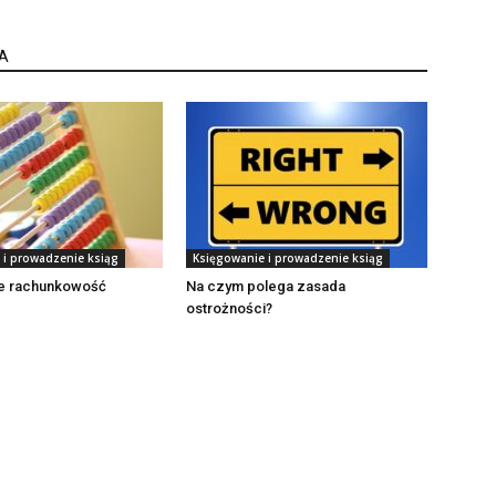
A
 i prowadzenie ksiąg
Księgowanie i prowadzenie ksiąg
e rachunkowość
Na czym polega zasada
ostrożności?