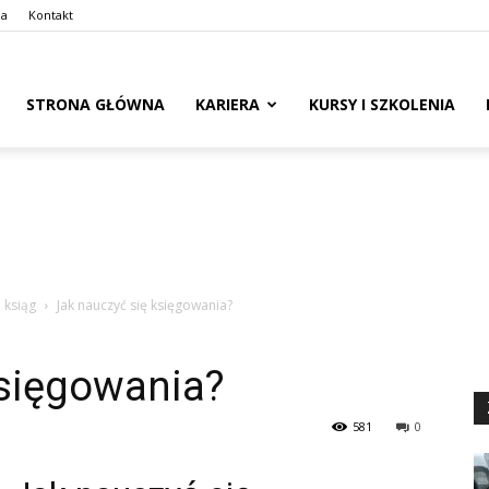
ma
Kontakt
naswoim.pl
STRONA GŁÓWNA
KARIERA
KURSY I SZKOLENIA
 ksiąg
Jak nauczyć się księgowania?
księgowania?
581
0